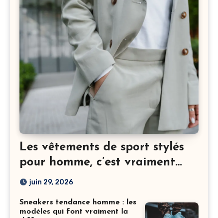
Les vêtements de sport stylés
pour homme, c’est vraiment
possible ?
juin 29, 2026
Sneakers tendance homme : les
modèles qui font vraiment la