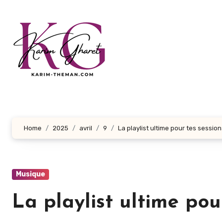
Aller
au
contenu
principal
Home
2025
avril
9
La playlist ultime pour tes sessions
Musique
La playlist ultime pour