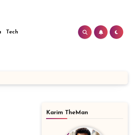
a
Tech
Karim TheMan