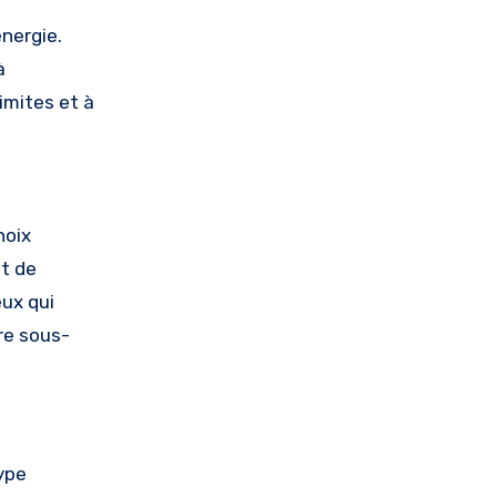
nergie.
à
imites et à
hoix
nt de
eux qui
re sous-
type