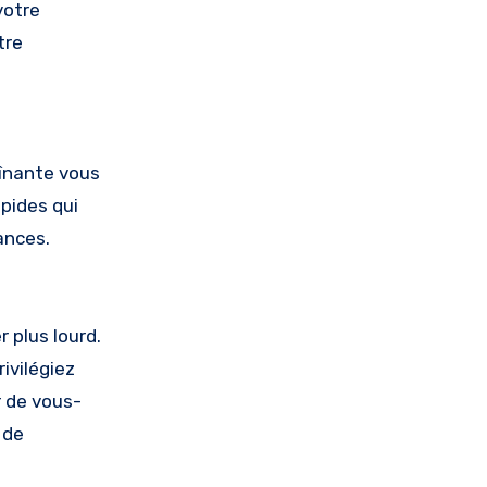
votre
tre
aînante vous
pides qui
ances.
r plus lourd.
ivilégiez
r de vous-
 de