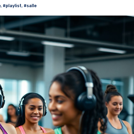
e
,
#playlist
,
#salle