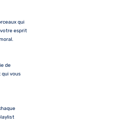
orceaux qui
votre esprit
moral.
ie de
 qui vous
 chaque
laylist