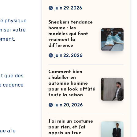
homme, c’est
juin 29, 2026
vraiment possible ?
té physique
Sneakers tendance
homme : les
iser votre
modèles qui font
cement.
vraiment la
différence
juin 22, 2026
Comment bien
nt que des
s’habiller en
automne homme
re cadence
pour un look affûté
toute la saison
juin 20, 2026
J’ai mis un costume
pour rien, et j’ai
ue a le
appris un truc